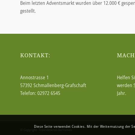
Beim letzten Adventsmarkt wurden über 12.000 € gespend
gestellt.
KONTAKT:
MACHE
Annostrasse 1
Helfen S
57392 Schmallenberg-Grafschaft
werden 
Telefon: 02972 6545
Jahr.
Diese Seite verwendet Cookies. Mit der Weiternutzung der S
© Copyright - Freundeskreis Borromeo