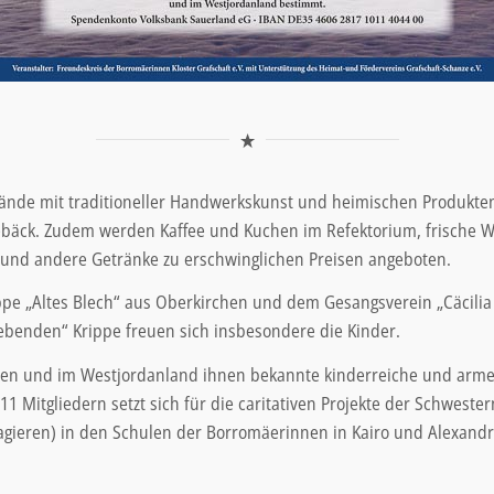
ände mit traditioneller Handwerkskunst und heimischen Produkten.
ebäck. Zudem werden Kaffee und Kuchen im Refektorium, frische W
 und andere Getränke zu erschwinglichen Preisen angeboten.
e „Altes Blech“ aus Oberkirchen und dem Gesangsverein „Cäcilia 18
ebenden“ Krippe freuen sich insbesondere die Kinder.
pten und im Westjordanland ihnen bekannte kinderreiche und arm
1 Mitgliedern setzt sich für die caritativen Projekte der Schwester
agieren) in den Schulen der Borromäerinnen in Kairo und Alexandria