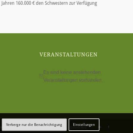
n Jahren 160.000 € den Schwestern zur Verfügung
VERANSTALTUNGEN
Es sind keine anstehenden
Hinweis
Veranstaltungen vorhanden.
Verberge nur die Benachrichtigung
Einstellungen
Home
Über uns
Spenden
Impressum
Datenschutz