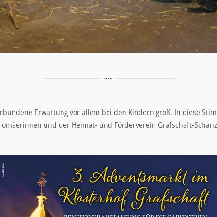
verbundene Erwartung vor allem bei den Kindern groß. In diese St
rromäerinnen und der Heimat- und Förderverein Grafschaft-Schanz