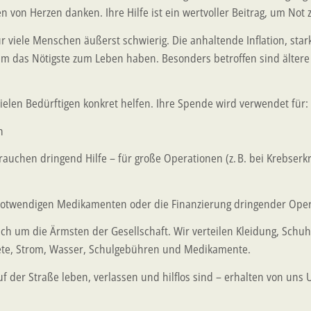
 von Herzen danken. Ihre Hilfe ist ein wertvoller Beitrag, um Not
 für viele Menschen äußerst schwierig. Die anhaltende Inflation, st
kaum das Nötigste zum Leben haben. Besonders betroffen sind älte
elen Bedürftigen konkret helfen. Ihre Spende wird verwendet für:
n
rauchen dringend Hilfe – für große Operationen (z. B. bei Krebse
snotwendigen Medikamenten oder die Finanzierung dringender Oper
um die Ärmsten der Gesellschaft. Wir verteilen Kleidung, Schuh
 Miete, Strom, Wasser, Schulgebühren und Medikamente.
 der Straße leben, verlassen und hilflos sind – erhalten von uns U