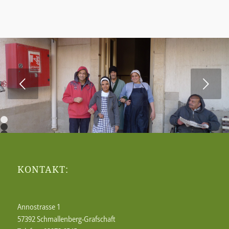
Weiter
1
2
3
4
5
6
7
KONTAKT:
8
9
10
Annostrasse 1
57392 Schmallenberg-Grafschaft