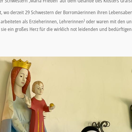
er Schwestern ‚Maria Frieden‘ auf dem Gelände des Klosters Grafs
Ort, wo derzeit 29 Schwestern der Borromäerinnen ihren Lebensabend
)
arbeiteten als Erzieherinnen, Lehrerinnen
oder waren mit den unt
ie ein großes Herz für die wirklich not leidenden und bedürftige