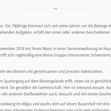
ieden. Die 74jährige kümmert sich seit vielen Jahren um die Belan
stehenden Aufgaben, erfüllt den einen oder anderen bescheidenen 
t November 2018 mit ihrem Mann in einer Seniorenwohnung im Haus 
trifft sich regelmäßig eine kleine Gruppe interessierter Schwester
elle des Klosters mit gemeinsamen und privaten Gebetszeiten.
Spaziergang auf dem Klostergelände trifft, sitzen sie in gemütli
wird. Sie genießen die Gemeinschaft. Hier ist niemand einsam. Auc
e alle anderen Dorfbewohner auch, besucht und mit einem Gesche
esselwang im Allgäu und wuchs dort auf einem Bauernhof mit drei
en dort arbeitenden Ordensschwestern vom nicht weit entfernten K