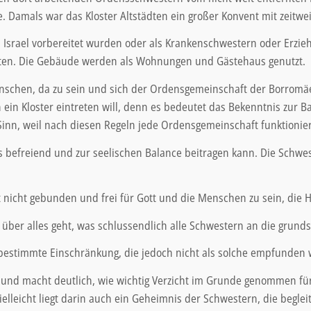
te. Damals war das Kloster Altstädten ein großer Konvent mit zeitwe
d Israel vorbereitet wurden oder als Krankenschwestern oder Erzie
ädten. Die Gebäude werden als Wohnungen und Gästehaus genutzt.
 Menschen, da zu sein und sich der Ordensgemeinschaft der Borrom
 ein Kloster eintreten will, denn es bedeutet das Bekenntnis zur 
inn, weil nach diesen Regeln jede Ordensgemeinschaft funktionier
s befreiend und zur seelischen Balance beitragen kann. Die Schwe
 nicht gebunden und frei für Gott und die Menschen zu sein, die 
t über alles geht, was schlussendlich alle Schwestern an die grun
bestimmte Einschränkung, die jedoch nicht als solche empfunden 
 und macht deutlich, wie wichtig Verzicht im Grunde genommen fü
ielleicht liegt darin auch ein Geheimnis der Schwestern, die begle