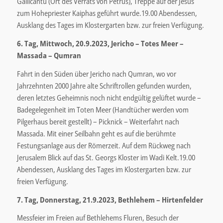
Gallicantu (Ort des Verrats von Petrus), Treppe auf der Jesus
zum Hohepriester Kaiphas geführt wurde.19.00 Abendessen,
Ausklang des Tages im Klostergarten bzw. zur freien Verfügung.
6. Tag, Mittwoch, 20.9.2023, Jericho – Totes Meer –
Massada – Qumran
Fahrt in den Süden über Jericho nach Qumran, wo vor
Jahrzehnten 2000 Jahre alte Schriftrollen gefunden wurden,
deren letztes Geheimnis noch nicht endgültig gelüftet wurde –
Badegelegenheit im Toten Meer (Handtücher werden vom
Pilgerhaus bereit gestellt) – Picknick – Weiterfahrt nach
Massada. Mit einer Seilbahn geht es auf die berühmte
Festungsanlage aus der Römerzeit. Auf dem Rückweg nach
Jerusalem Blick auf das St. Georgs Kloster im Wadi Kelt.19.00
Abendessen, Ausklang des Tages im Klostergarten bzw. zur
freien Verfügung.
7. Tag, Donnerstag, 21.9.2023, Bethlehem – Hirtenfelder
Messfeier im Freien auf Bethlehems Fluren, Besuch der