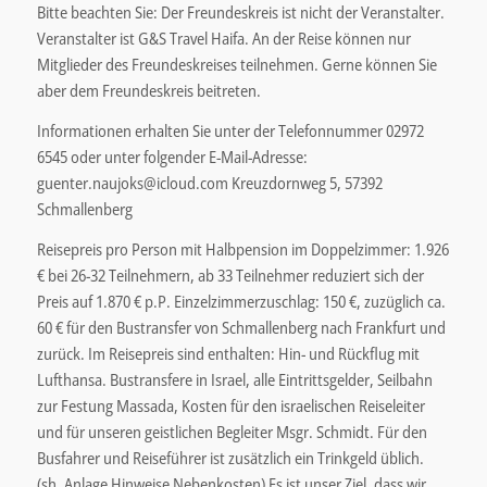
Bitte beachten Sie: Der Freundeskreis ist nicht der Veranstalter.
Veranstalter ist G&S Travel Haifa. An der Reise können nur
Mitglieder des Freundeskreises teilnehmen. Gerne können Sie
aber dem Freundeskreis beitreten.
Informationen erhalten Sie unter der Telefonnummer 02972
6545 oder unter folgender E-Mail-Adresse:
guenter.naujoks@icloud.com Kreuzdornweg 5, 57392
Schmallenberg
Reisepreis pro Person mit Halbpension im Doppelzimmer: 1.926
€ bei 26-32 Teilnehmern, ab 33 Teilnehmer reduziert sich der
Preis auf 1.870 € p.P. Einzelzimmerzuschlag: 150 €, zuzüglich ca.
60 € für den Bustransfer von Schmallenberg nach Frankfurt und
zurück. Im Reisepreis sind enthalten: Hin- und Rückflug mit
Lufthansa. Bustransfere in Israel, alle Eintrittsgelder, Seilbahn
zur Festung Massada, Kosten für den israelischen Reiseleiter
und für unseren geistlichen Begleiter Msgr. Schmidt. Für den
Busfahrer und Reiseführer ist zusätzlich ein Trinkgeld üblich.
(sh. Anlage Hinweise Nebenkosten) Es ist unser Ziel, dass wir