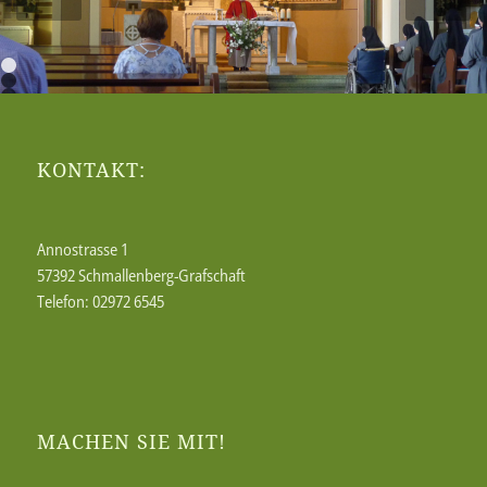
1
2
3
4
5
6
7
KONTAKT:
8
Annostrasse 1
57392 Schmallenberg-Grafschaft
Telefon: 02972 6545
MACHEN SIE MIT!